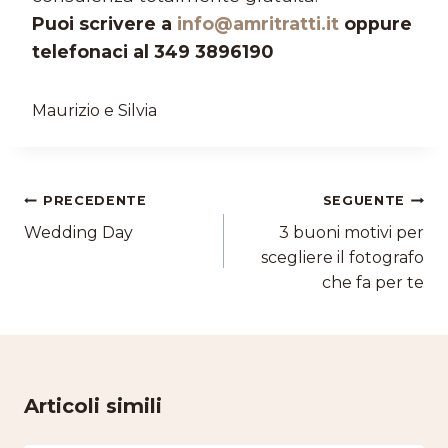
Puoi scrivere a
info@amritratti.it
oppure
telefonaci al 349 3896190
Maurizio e Silvia
Navigazione
PRECEDENTE
SEGUENTE
articoli
Wedding Day
3 buoni motivi per
scegliere il fotografo
che fa per te
Articoli simili